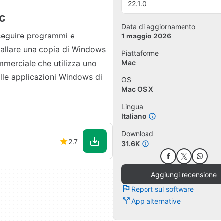
22.1.0
c
Data di aggiornamento
eseguire programmi e
1 maggio 2026
allare una copia di Windows
Piattaforme
merciale che utilizza uno
Mac
alle applicazioni Windows di
OS
Mac OS X
Lingua
Italiano
Download
2.7
31.6K
Aggiungi recensione
Report sul software
App alternative